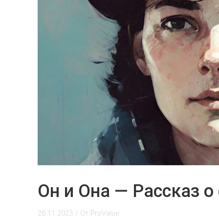
Он и Она — Рассказ 
26.11.2023
/ От
ProValue