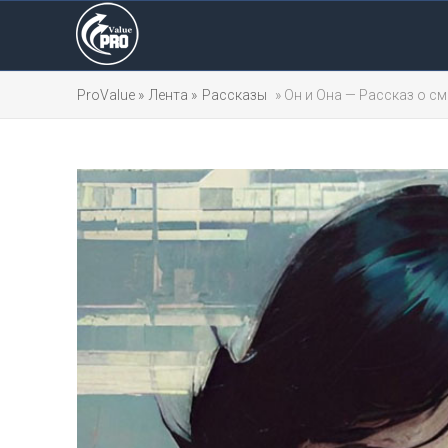
ProValue »
Лента »
Рассказы
» Он и Она — Рассказ о с