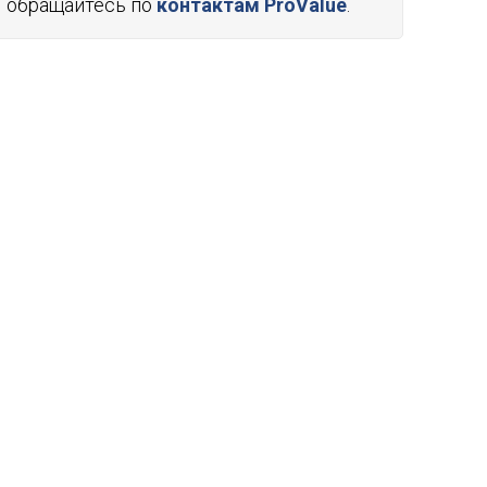
обращайтесь по
контактам ProValue
.