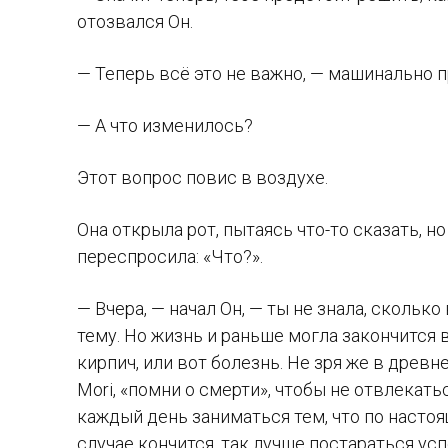
отозвался Он.
— Теперь всё это не важно, — машинально п
— А что изменилось?
Этот вопрос повис в воздухе.
Она открыла рот, пытаясь что-то сказать, но
переспросила: «Что?».
— Вчера, — начал Он, — ты не знала, сколько
тему. Но жизнь и раньше могла закончится 
кирпич, или вот болезнь. Не зря же в дре
Mori, «помни о смерти», чтобы не отвлекат
каждый день заниматься тем, что по насто
случае кончится, так лучше постараться усп